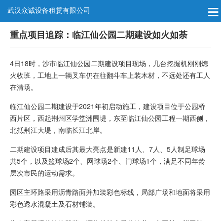
武汉众诚设备租赁有限公司
重点项目追踪：临江仙公园二期建设如火如荼
4日18时，沙市临江仙公园二期建设项目现场，几台挖掘机刚刚熄
火收班，工地上一辆叉车仍在往翻斗车上装木材，不远处还有工人
在清场。
临江仙公园二期建设于2021年初启动施工，建设项目位于公园桥
西片区，西起荆州区学堂洲围堤，东至临江仙公园工程一期西侧，
北抵荆江大堤，南临长江北岸。
二期建设项目建成后其最大亮点是新建11人、7人、5人制足球场
共5个，以及篮球场2个、网球场2个、门球场1个，满足不同年龄
层次市民的运动需求。
园区主环路采用沥青路面并加装彩色标线，局部广场和地面将采用
彩色透水混凝土及石材铺装。