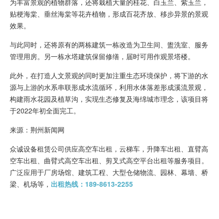
为丰富景观的植物群落，还将栽植大量的桂花、白玉兰、紫玉兰，
贴梗海棠、垂丝海棠等花卉植物，形成百花齐放、移步异景的景观
效果。
与此同时，还将原有的两栋建筑一栋改造为卫生间、盥洗室、服务
管理用房。另一栋水塔建筑保留修缮，届时可用作观景塔楼。
此外，在打造人文景观的同时更加注重生态环境保护，将下游的水
源与上游的水系串联形成水流循环，利用水体落差形成溪流景观，
构建雨水花园及植草沟，实现生态修复及海绵城市理念，该项目将
于2022年初全面完工。
来源：荆州新闻网
众诚设备租赁公司供应高空车出租，云梯车，升降车出租、直臂高
空车出租、曲臂式高空车出租、剪叉式高空平台出租等服务项目。
广泛应用于厂房场馆、建筑工程、大型仓储物流、园林、幕墙、桥
梁、机场等，
出租热线：189-8613-2255